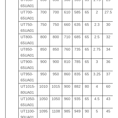
65UA01
UT700-
700
700
610
585
65
2
27.5
U
65UA01
UT750-
750
750
660
635
65
2.3
30
U
65UA01
UT800-
800
800
710
685
65
2.5
32
U
65UA01
UT850-
850
850
760
735
65
2.75
34
U
65UA01
UT900-
900
900
810
785
65
3
36
U
65UA01
UT950-
950
950
860
835
65
3.25
37
U
65UA01
UT1015-
1010
1015
900
882
80
4
60
U
80UA01
UT1050-
1050
1050
960
935
65
4.5
43
U
65UA01
UT1100-
1
095
11
08
98
5
9
49
90
5
45
U
90UA01