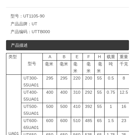
型号：
UT1105-90
产品品牌：
UT
产品编码：
UTTB000
产品描述
类型
A
B
E
F
H
载重
重量
型号
毫米
毫米
毫
毫
毫
吨
千克
米
米
米
UT300-
295
295
220
200
55
0.5
8
U
55UA01
UT400-
400
400
310
292
55
0.75
12.5
U
55UA01
UT500-
500
500
410
392
55
1
16
U
55UA01
UT600-
600
600
510
485
65
1.5
23
U
65UA01
UA01
UT650-
650
650
560
535
65
1.75
25
U