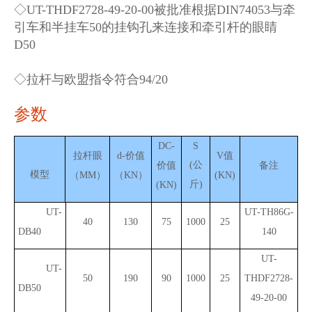
◇UT-THDF2728-49-20-00被批准根据DIN74053与牵
引车和半挂车50的挂钩孔来连接和牵引杆的眼睛
D50
◇拉杆与欧盟指令符合94/20
参数
DC-
S
拉杆眼
d-价值
V值
(
公
价值
备注
模型
（MM）
（KN）
(
KN
)
斤
)
(
KN
)
UT-
UT-TH86G-
40
130
75
1000
25
DB40
140
UT-
UT-
50
190
90
1000
25
THDF2728-
DB50
49-20-00