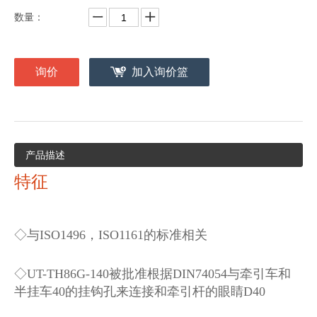
数量：
询价
加入询价篮
产品描述
特征
◇与ISO1496，ISO1161的标准相关
◇UT-TH86G-140被批准根据DIN74054与牵引车和
半挂车40的挂钩孔来连接和牵引杆的眼睛D40